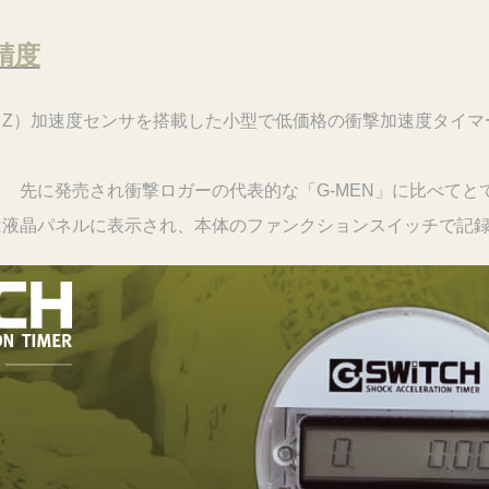
精度
、Y、Z）加速度センサを搭載した小型で低価格の衝撃加速度タイ
 先に発売され衝撃ロガーの代表的な「G-MEN」に比べてと
は液晶パネルに表示され、本体のファンクションスイッチで記