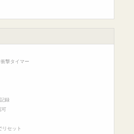
な衝撃タイマー
で記録
認可
でリセット