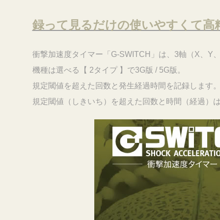
録って見るだけの使いやすくて高
衝撃加速度タイマー「G-SWITCH」は、3軸（X
機種は選べる【 2タイプ 】で3G版 / 5G版。
規定閾値を超えた回数と発生経過時間を記録します。
規定閾値（しきいち）を超えた回数と時間（経過）