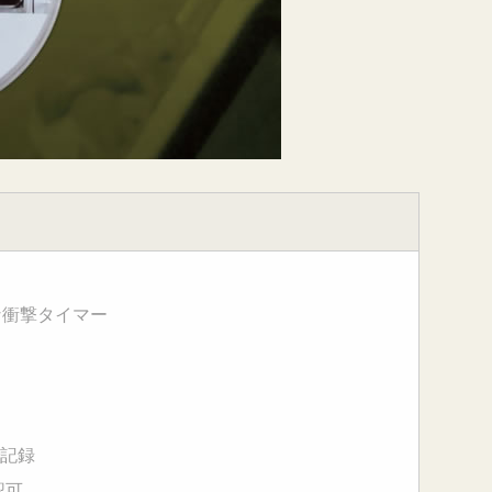
な衝撃タイマー
で記録
認可