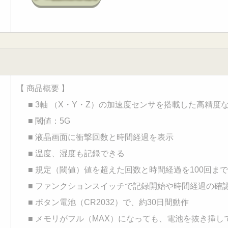
【 商品概要 】
■ 3軸 （X・Y・Z）の加速度センサを搭載した高精度
■ 閾値：5G
■ 液晶画面に衝撃回数と時間経過を表示
■ 温度、湿度も記録できる
■ 規定（閾値）値を超えた回数と時間経過を100回ま
■ ファンクションスイッチで記録開始や時間経過の確
■ ボタン電池（CR2032）で、約30日間動作
■ メモリがフル（MAX）になっても、電池を抜き挿し