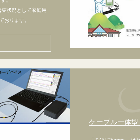
です。
密集状況として家庭用
ております。
ケーブル一体型