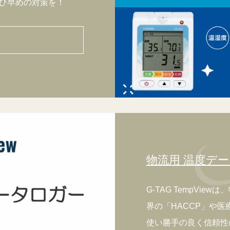
ひ早めの対策を！
物流用 温度デ
G-TAG TempVi
界の「HACCP」や
使い勝手の良く信頼性