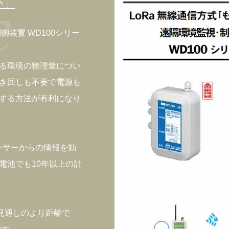
か」
御装置 WD100シリー
る環境の物理量につい
き回しも不要で電源も
する方法が有利になり
ンサーからの情報を効
電池でも10年以上の計
、見通しのより距離で