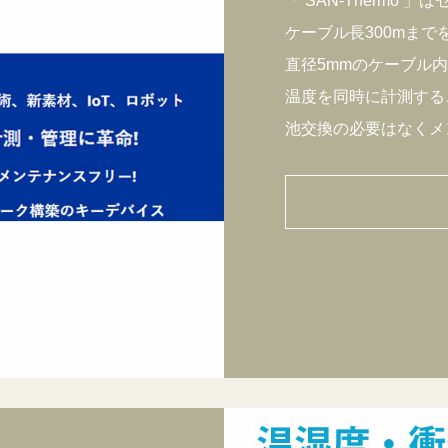
「 SAN-Thermo
ケーブル長300mま
直径5mmのケーブル
温度を同時に計測する
池交換の必要はなくメ